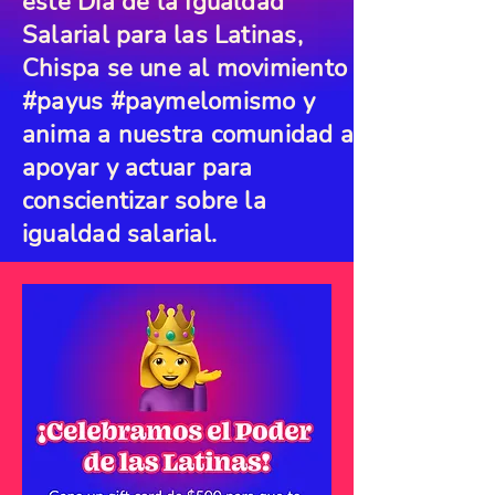
este Día de la Igualdad
Salarial para las Latinas,
Chispa se une al movimiento
#payus #paymelomismo y
anima a nuestra comunidad a
apoyar y actuar para
conscientizar sobre la
igualdad salarial.