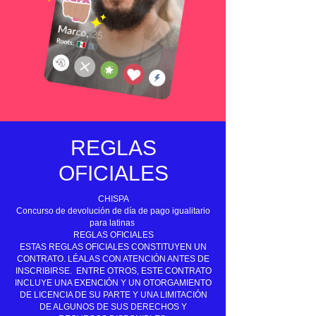
REGLAS
OFICIALES
CHISPA
Concurso de devolución de día de pago igualitario
para latinas
REGLAS OFICIALES
ESTAS REGLAS OFICIALES CONSTITUYEN UN
CONTRATO. LÉALAS CON ATENCIÓN ANTES DE
INSCRIBIRSE. ENTRE OTROS, ESTE CONTRATO
INCLUYE UNA EXENCIÓN Y UN OTORGAMIENTO
DE LICENCIA DE SU PARTE Y UNA LIMITACIÓN
DE ALGUNOS DE SUS DERECHOS Y