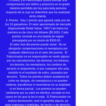
o civiles, y el Patrocinador podrá solicitar una
compensación por daños y perjuicios en el grado
máximo permitido por ley para toda persona
respecto de la cual se determine que ha realizado
dicho intento.
6. Premio. Hay 1 premio que ganará cada uno de
los 10 ganadores. El valor aproximado de mercado
(Approximate Retail Value, “ARV”) de todos los
premios es de cinco mil dólares ($5,000). Cada
premio consiste en una tarjeta de regalo
precargada por un monto de $500.00.
El valor real del premio puede variar. No se
otorgarán compensaciones ni reemplazos por
cualquier diferencia en el valor del premio. El
Patrocinador no es responsable en modo alguno
por las cancelaciones, las demoras, los retrasos,
los desvíos, los reemplazos, los cambios de
servicio ni alojamiento, ni por cualquier otro acto,
omisión ni el resultado de estos, causados por
terceros. Todos los premios deben aceptarse tal
como se otorgan, sin reemplazos y no pueden
cederse, transferirse ni revenderse en su totalidad
ni en forma parcial. Los premios no pueden
cambiarse por su valor en efectivo, excepto en los
casos en los que la ley lo exija. El Patrocinador no
realiza declaración, aval ni garantía alguna, ya
sean expresas o implícitas, de hecho o de derecho,