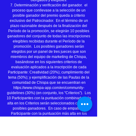
otorgados y elegibles.
7. Determinación y verificación del ganador. el
proceso que conllevase a la selección de un
posible ganador del premio queda a criterio
exclusivo del Patrocinador. En el término de un
plazo razonable después de la finalización del
Período de la promoción, se elegirán 10 posibles
ganadores del conjunto de todas las inscripciones
elegibles recibidas durante el Período de la
promoción. Los posibles ganadores serán
elegidos por un panel de tres jueces que son
miembros del equipo de marketing de Chispa,
basándose en los siguientes criterios de
evaluación aplicados a la inscripción de cada
Participante: Creatividad (20%); cumplimiento del
tema (50%); y ejemplificación de las Pautas de la
comunidad de Chispa que se encuentran en
https://www.chispa-app.com/en/community-
guidelines (30%) (en conjunto, los "Criterios"). Los
10 Participantes con la puntuación combinada más
alta en los Criterios serán seleccionados como los
posibles ganadores. En caso de empate, la
Participante con la puntuación más alta en los
criterios más ponderados (cumplimiento del tema)
será seleccionada como la ganadora potencial.
Todos los posibles ganadores se encuentran
sujetos a la verificación de su elegibilidad, con