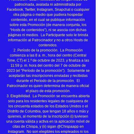
patrocinada, avalada ni administrada por
Facebook, Twitter, Instagram, Snapchat o cualquier
otra página o medio que pudiera hospedar
contenido, en el cual se publique información
sobre esta Promoción (de manera conjunta, los
“Hosts de contenidos”), ni se asocia con dichas
páginas ni medios. La Participante solo le brinda
información al Patrocinador y no a otros Hosts de
contenidos.
2. Período de la promoción. La Promoción
comienza a las 8 a. m., hora del centro (Central
Time, CT) el 1.º de octubre de 2023, y finaliza a las
11:59 p. m. hora del centro del 7 de octubre de
2023 (el “Período de la promoción”). Solamente se
aceptarán las inscripciones enviadas y recibidas
durante el Período de la promoción. El
Patrocinador es quien determina de manera oficial
el plazo de esta promoción.
3. Elegibilidad. La Promoción se encuentra abierta
solo para los residentes legales de cualquiera de
los cincuenta estados de los Estados Unidos o el
Distrito de Columbia, que tengan 18 años o más y
quienes, al momento de la inscripción (i) tuviesen
una cuenta válida y activa en la aplicación móvil de
citas de Chispa, y (ii) sigan @Chispaapp en
Instagram. No son elegibles los empleados ni los