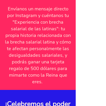
Envíanos un mensaje directo
por Instagram y cuéntanos tu
"Experiencia con brecha
salarial de las latinas": tu
propia historia relacionada con
la brecha salarial latina y cómo
te afectan personalmente las
desigualdades salariales, y
podrás ganar una tarjeta
regalo de 500 dólares para
mimarte como la Reina que
eres.
¡Celebremos el poder