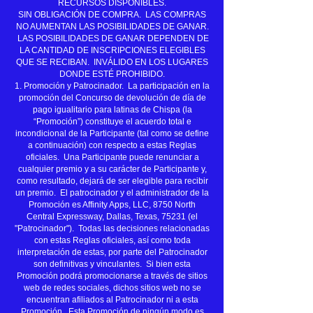
RECURSOS DISPONIBLES.
SIN OBLIGACIÓN DE COMPRA. LAS COMPRAS
NO AUMENTAN LAS POSIBILIDADES DE GANAR.
LAS POSIBILIDADES DE GANAR DEPENDEN DE
LA CANTIDAD DE INSCRIPCIONES ELEGIBLES
QUE SE RECIBAN. INVÁLIDO EN LOS LUGARES
DONDE ESTÉ PROHIBIDO.
1. Promoción y Patrocinador. La participación en la
promoción del Concurso de devolución de día de
pago igualitario para latinas de Chispa (la
“Promoción”) constituye el acuerdo total e
incondicional de la Participante (tal como se define
a continuación) con respecto a estas Reglas
oficiales. Una Participante puede renunciar a
cualquier premio y a su carácter de Participante y,
como resultado, dejará de ser elegible para recibir
un premio. El patrocinador y el administrador de la
Promoción es Affinity Apps, LLC, 8750 North
Central Expressway, Dallas, Texas, 75231 (el
"Patrocinador"). Todas las decisiones relacionadas
con estas Reglas oficiales, así como toda
interpretación de estas, por parte del Patrocinador
son definitivas y vinculantes. Si bien esta
Promoción podrá promocionarse a través de sitios
web de redes sociales, dichos sitios web no se
encuentran afiliados al Patrocinador ni a esta
Promoción. Esta Promoción de ningún modo es