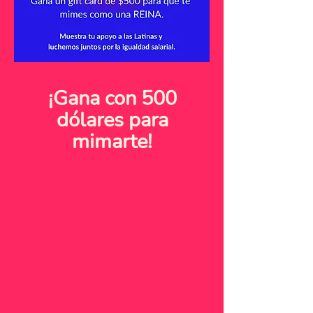
¡Gana con 500
dólares para
mimarte!